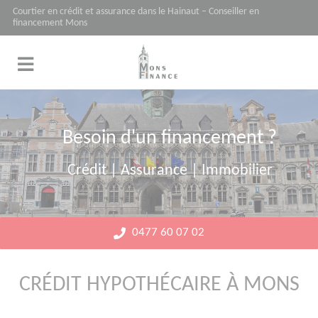
Panneau de gestion des cookies
Courtier en crédit et assurance dans le Hainaut – Conseiller en
financement Mons
Besoin d'un financement ?
Crédit | Assurance | Immobilier
0477 60 07 02
CRÉDIT HYPOTHÉCAIRE À MONS